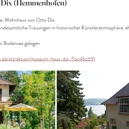
Dix (Hemmenhofen)
ne, Wohnhaus von Otto Dix
andesamtliche Trauungen in historischer Künstleratmosphäre, eh
m Bodensee gelegen
n.de/attraktion/museum-haus-dix-f1ac4bc691