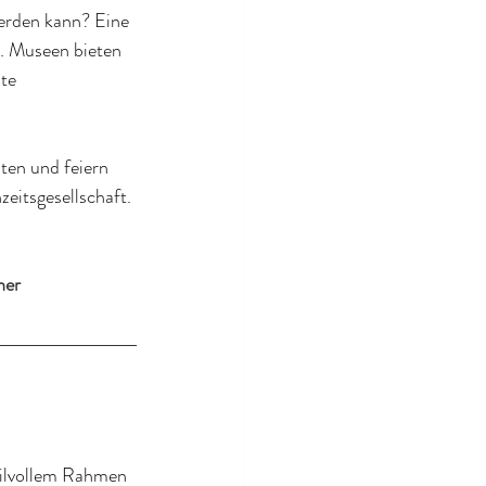
erden kann? Eine 
. Museen bieten 
te 
ten und feiern 
eitsgesellschaft. 
ner 
tilvollem Rahmen