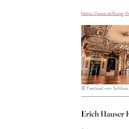
https://www.stiftung-f
© Festsaal von Schloss
E
rich Hauser K