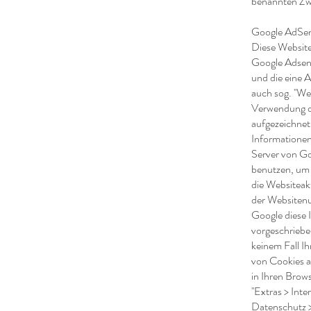
benannten Zw
Google AdSe
Diese Website
Google Adsens
und die eine 
auch sog. ''W
Verwendung d
aufgezeichne
Informationen
Server von Go
benutzen, um 
die Websiteak
der Websitenu
Google diese I
vorgeschriebe
keinem Fall I
von Cookies a
in Ihren Brow
''Extras > Int
Datenschutz > 