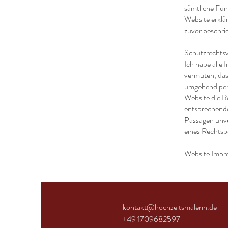
sämtliche Fun
Website erklä
zuvor beschri
Schutzrechts
Ich habe alle
vermuten, dass
umgehend per 
Website die Re
entsprechende
Passagen unver
eines Rechtsb
Website Impr
kontakt@hochzeitsmalerin.de
+49 1709682597