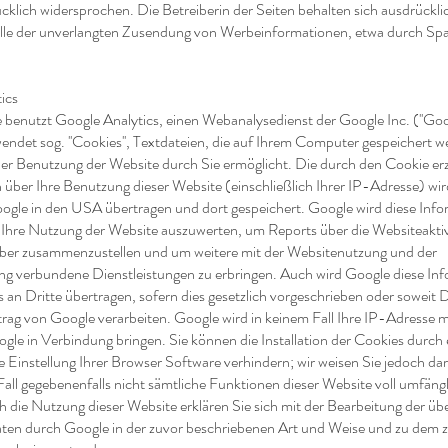
cklich widersprochen. Die Betreiberin der Seiten behalten sich ausdrückli
alle der unverlangten Zusendung von Werbeinformationen, etwa durch S
ics
 benutzt Google Analytics, einen Webanalysedienst der Google Inc. (''Goo
endet sog. ''Cookies'', Textdateien, die auf Ihrem Computer gespeichert 
der Benutzung der Website durch Sie ermöglicht. Die durch den Cookie er
 über Ihre Benutzung dieser Website (einschließlich Ihrer IP-Adresse) wir
ogle in den USA übertragen und dort gespeichert. Google wird diese Inf
Ihre Nutzung der Website auszuwerten, um Reports über die Websiteaktivi
ber zusammenzustellen und um weitere mit der Websitenutzung und der
ng verbundene Dienstleistungen zu erbringen. Auch wird Google diese In
 an Dritte übertragen, sofern dies gesetzlich vorgeschrieben oder soweit D
rag von Google verarbeiten. Google wird in keinem Fall Ihre IP-Adresse 
gle in Verbindung bringen. Sie können die Installation der Cookies durch 
 Einstellung Ihrer Browser Software verhindern; wir weisen Sie jedoch dar
Fall gegebenenfalls nicht sämtliche Funktionen dieser Website voll umfäng
 die Nutzung dieser Website erklären Sie sich mit der Bearbeitung der übe
en durch Google in der zuvor beschriebenen Art und Weise und zu dem 