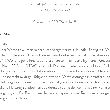
kontakt@hochzeitsmalerin.de
+49 170 9682597
Steuernr.: 203/241/11418
chluss:
nhalte
iner Webseite wurden mit größter Sorgfalt erstellt. Für die Richtigkeit, Vol
t der Inhalte kann ich jedoch keine Gewähr übernehmen. Als Diensteanbiet
.1 TMG für eigene Inhalte auf diesen Seiten nach den allgemeinen Geset
. Nach §§ 8 bis 10 TMG bin ich als Diensteanbieter jedoch nicht verpflich
oder gespeicherte fremde Informationen zu überwachen oder nach Umstä
auf eine rechtswidrige Tätigkeit hinweisen. Verpflichtungen zur Entfernun
Nutzung von Informationen nach den allgemeinen Gesetzen bleiben hierv
gliche Haftung ist jedoch erst ab dem Zeitpunkt der Kenntnis einer konkre
ung möglich. Bei Bekanntwerden von entsprechenden Rechtsverletzungen
 umgehend entfernen.