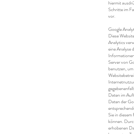
hiermit ausdrü
Schritte im F
vor.
Google Analyt
Diese Website
Analytics verw
eine Analyse 
Informationen
Server von Go
benutzen, um 
Websitebetrei
Internetnutzu
gegebenenfalls
Daten im Auft
Daten der Goo
entsprechende
Sie in diesem 
können. Durch
erhobenen Dat