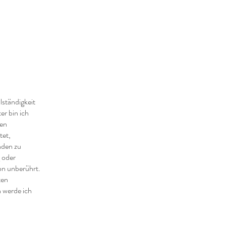
lständigkeit
er bin ich
zen
tet,
nden zu
g oder
on unberührt.
ten
 werde ich