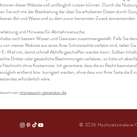
ktionen dieser Website voll umfänglich nutzen können. Durch die Nutzung
ren Sie sich mit der Bearbeitung der über Sie erhobenen Daten durch Goog
ebenen Art und Weise und zu dem zuvor benannten Zweck einverstanden.
verletzung und Hinweise für Abmahnversuche
 Inhalte nach bestem Wissen und Gewissen zusammengestellt. Falls Sie de
 von meiner Website aus eines Ihrer Schutzrechte verletzt wird, teilen Sie 
E-Mail mit, damit schnell Abhilfe geschaffen werden kann. Sollten Inhalt
chte Dritter oder gesetzliche Bestimmungen verletzen, so bitte ich ebenfa
 Nachricht ohne Kostennote. Ich garantiere, dass die zu Recht beanstan
züglich entfernt bzw. korrigiert werden, ohne dass von Ihrer Seite die Ei
eistandes erforderlich wäre.
essum von
impressum-generator.de
© 2026 Hochzeitsmalerei O