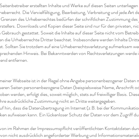
Seitenbetreiber erstellten Inhalte und Werke auf diesen Seiten unterliege
eberrecht. Die Vervielfältigung, Bearbeitung, Verbreitung und jede Art 
 Grenzen des Urheberrechtes bedürfen der schriftlichen Zustimmung des j
stellers. Downloads und Kopien dieser Seite sind nur für den privaten, nic
Gebrauch gestattet. Soweit die Inhalte auf dieser Seite nicht vom Betreibe
n die Urheberrechte Dritter beachtet. Insbesondere werden Inhalte Dritte
t. Sollten Sie trotzdem auf eine Urheberrechtsverletzung aufmerksam wer
prechenden Hinweis. Bei Bekanntwerden von Rechtsverletzungen werde ic
end entfernen.
einer Webseite ist in der Regel ohne Angabe personenbezogener Daten m
seren Seiten personenbezogene Daten (beispielsweise Name, Anschrift o
ben werden, erfolgt dies, soweit möglich, stets auf freiwilliger Basis. Die
hre ausdrückliche Zustimmung nicht an Dritte weitergegeben.
auf hin, dass die Datenübertragung im Internet (z.B. bei der Kommunikati
cken aufweisen kann. Ein lückenloser Schutz der Daten vor dem Zugriff dur
on im Rahmen der Impressumspflicht veröffentlichten Kontaktdaten durc
on nicht ausdrücklich angeforderter Werbung und Informationsmateriali