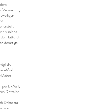
n dem
der Verwertung
eweiligen
ht
r erstellt
r als solche
den, bitte ich
h derartige
öglich.
der eMail-
se Daten
on per E-Mail)
ch Dritte ist
h Dritte zur
en wird