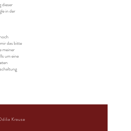
 dieser
le in der
nnoch
mir das bitte
e meiner
lls um eine
deten
nschaltung
dilia Krause