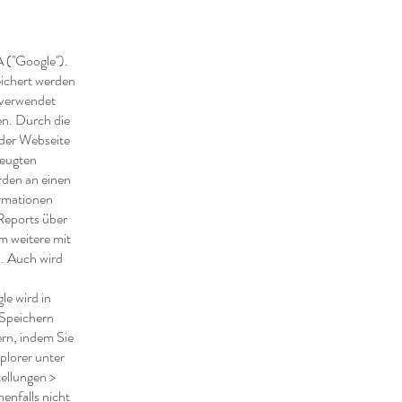
''Google'').
eichert werden
 verwendet
en. Durch die
der Webseite
zeugten
rden an einen
ormationen
Reports über
m weitere mit
. Auch wird
le wird in
 Speichern
rn, indem Sie
plorer unter
tellungen >
nenfalls nicht