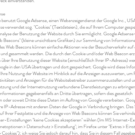
eck einverstanden.
nse
 benutzt Google Adsense, einen Webanzeigendienst der Google Inc., USA (
e verwendet sog. ''Cookies'' (Textdateien), die auf Ihrem Computer gesp
Analyse der Benutzung der Website durch Sie ermöglicht. Google Adsense
eb Beacons'' (kleine unsichtbare Grafiken) zur Sammlung von Information
es Web Beacons können einfache Aktionen wie der Besucherverkehr auf 
t und gesammelt werden. Die durch den Cookie und/oder Web Beacon er
 über Ihre Benutzung dieser Website (einschließlich Ihrer IP-Adresse) we
ogle in den USA übertragen und dort gespeichert. Google wird diese Inf
Ihre Nutzung der Website im Hinblick auf die Anzeigen auszuwerten, um 
tivitäten und Anzeigen für die Websitebetreiber zusammenzustellen und u
tzung und der Internetnutzung verbundene Dienstleistungen zu erbringen
nformationen gegebenenfalls an Dritte übertragen, sofern dies gesetzlich
n oder soweit Dritte diese Daten im Auftrag von Google verarbeiten. Goog
hre IP-Adresse mit anderen Daten der Google in Verbindung bringen. Das
uf Ihrer Festplatte und die Anzeige von Web Beacons können Sie verhinde
ser-Einstellungen ''keine Cookies akzeptieren'' wählen (Im MS Internet-Ex
ernetoptionen > Datenschutz > Einstellung''; im Firefox unter ''Extras > Eins
Cookies''); ich weise Sie jedoch darauf hin, dass Sie in diesem Fall gegebe