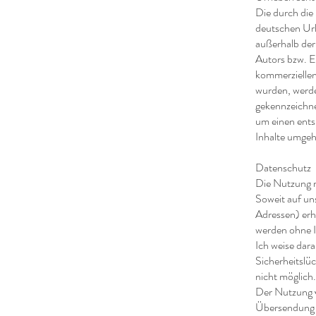
Die durch die 
deutschen Urh
außerhalb der
Autors bzw. Er
kommerziellen 
wurden, werde
gekennzeichne
um einen ents
Inhalte umgeh
Datenschutz
Die Nutzung m
Soweit auf un
Adressen) erho
werden ohne I
Ich weise dar
Sicherheitslü
nicht möglich.
Der Nutzung v
Übersendung v