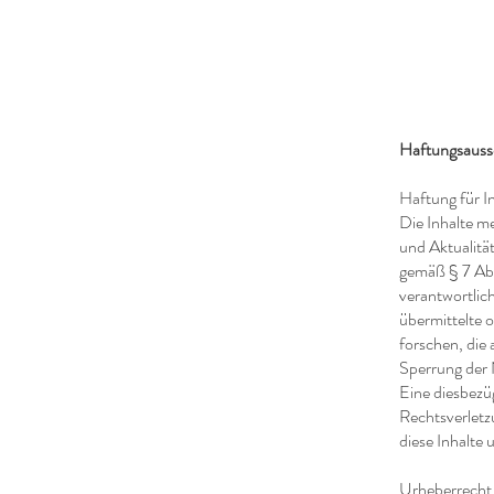
Haftungsauss
Haftung für I
Die Inhalte me
und Aktualitä
gemäß § 7 Abs
verantwortlich
übermittelte 
forschen, die 
Sperrung der 
Eine diesbezü
Rechtsverletz
diese Inhalte
Urheberrecht