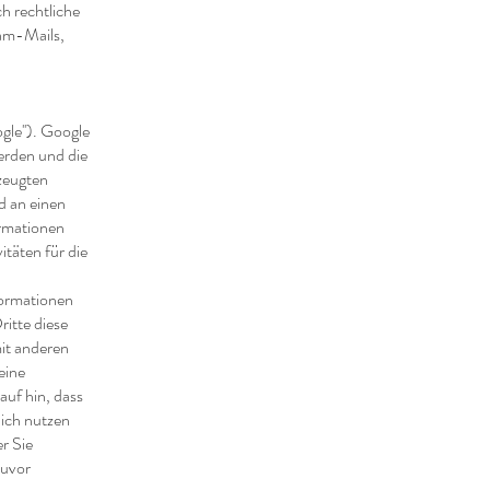
ch rechtliche
pam-Mails,
gle''). Google
werden und die
zeugten
d an einen
ormationen
täten für die
formationen
ritte diese
mit anderen
eine
auf hin, dass
lich nutzen
r Sie
zuvor